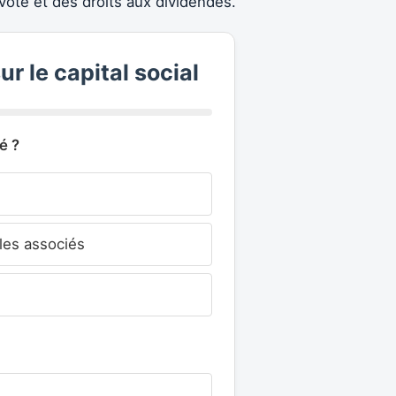
vote et des droits aux dividendes.
r le capital social
é ?
 les associés