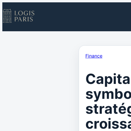
Finance
Capital
symbol
straté
croiss