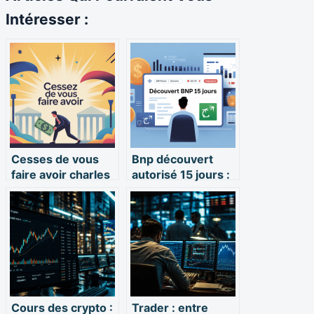
Intéresser :
Cesses de vous
Bnp découvert
faire avoir charles
autorisé 15 jours :
gave : que faut-il
ce que vous devez
vraiment
vraiment savoir
comprendre ?
Cours des crypto :
Trader : entre