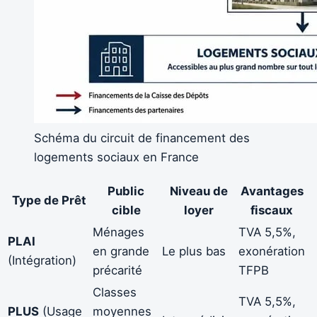
Schéma du circuit de financement des
logements sociaux en France
Public
Niveau de
Avantages
Type de Prêt
cible
loyer
fiscaux
Ménages
TVA 5,5%,
PLAI
en grande
Le plus bas
exonération
(Intégration)
précarité
TFPB
Classes
TVA 5,5%,
PLUS
(Usage
moyennes