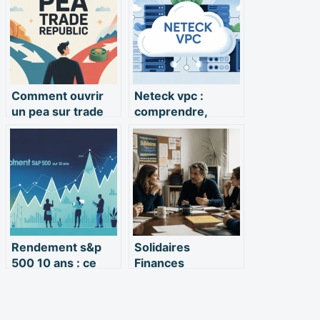
Comment ouvrir
Neteck vpc :
un pea sur trade
comprendre,
republic : guide
choisir et utiliser
clair et sans jargon
cette solution
réseau
Rendement s&p
Solidaires
500 10 ans : ce
Finances
que les chiffres
Publiques :
disent vraiment
comment la
première force