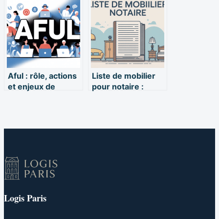
de vigilance à
droits, délais et
connaître
recours
Aful : rôle, actions
Liste de mobilier
et enjeux de
pour notaire :
l’association des
exemples
usagers de
concrets et
logiciels
conseils pratiques
Logis Paris