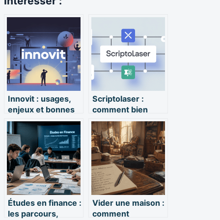
Intéresser :
Innovit : usages,
Scriptolaser :
enjeux et bonnes
comment bien
pratiques autour
l’utiliser et choisir
de ce nom
la bonne solution
Études en finance :
Vider une maison :
les parcours,
comment