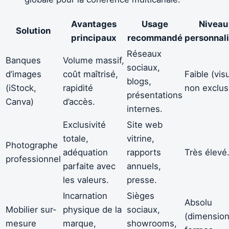
Avantages
Usage
Niveau
Solution
principaux
recommandé
personnali
Réseaux
Banques
Volume massif,
sociaux,
d’images
coût maîtrisé,
Faible (vis
blogs,
(iStock,
rapidité
non exclusi
présentations
Canva)
d’accès.
internes.
Exclusivité
Site web
totale,
vitrine,
Photographe
adéquation
rapports
Très élevé
professionnel
parfaite avec
annuels,
les valeurs.
presse.
Incarnation
Sièges
Absolu
Mobilier sur-
physique de la
sociaux,
(dimension
mesure
marque,
showrooms,