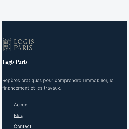
spécialisations et
organiser le tri,
débouchés pour
gérer la
réussir
succession et
choisir la bonne
solution ?
Logis Paris
Repères pratiques pour comprendre l’immobilier, le
financement et les travaux.
Accueil
Blog
Contact