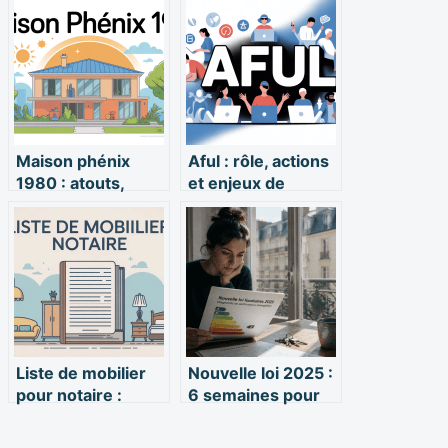
Maison phénix
Aful : rôle, actions
1980 : atouts,
et enjeux de
risques et points
l’association des
de vigilance à
usagers de
connaître
logiciels
Liste de mobilier
Nouvelle loi 2025 :
pour notaire :
6 semaines pour
exemples
régulariser vos
concrets et
loyers et fin des