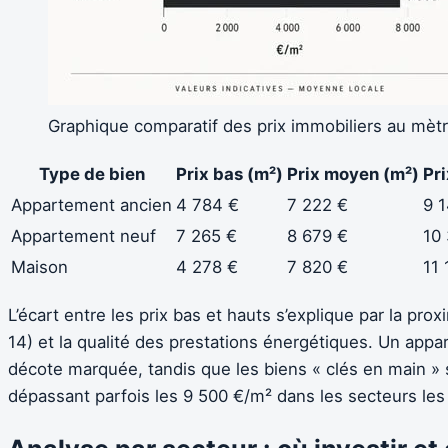
Graphique comparatif des prix immobiliers au mètre
Type de bien
Prix bas (m²)
Prix moyen (m²)
Pri
Appartement ancien
4 784 €
7 222 €
9 
Appartement neuf
7 265 €
8 679 €
10
Maison
4 278 €
7 820 €
11 
L’écart entre les prix bas et hauts s’explique par la pro
14) et la qualité des prestations énergétiques. Un ap
décote marquée, tandis que les biens « clés en main » 
dépassant parfois les 9 500 €/m² dans les secteurs les