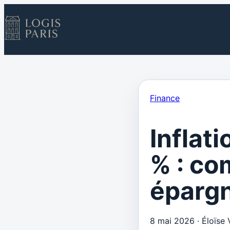
Finance
Inflati
% : co
épargn
8 mai 2026
·
Éloïse 