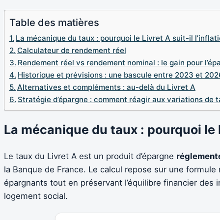
Table des matières
La mécanique du taux : pourquoi le Livret A suit-il l’inflat
Calculateur de rendement réel
Rendement réel vs rendement nominal : le gain pour l’ép
Historique et prévisions : une bascule entre 2023 et 202
Alternatives et compléments : au-delà du Livret A
Stratégie d’épargne : comment réagir aux variations de t
La mécanique du taux : pourquoi le Liv
Le taux du Livret A est un produit d’épargne
réglement
la Banque de France. Le calcul repose sur une formule
épargnants tout en préservant l’équilibre financier des i
logement social.