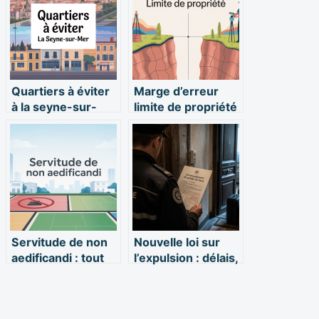
Quartiers à éviter
Marge d’erreur
à la seyne-sur-
limite de propriété
mer : ce qu’il faut
: règles, risques et
vraiment savoir
solutions
Servitude de non
Nouvelle loi sur
aedificandi : tout
l’expulsion : délais,
comprendre pour
procédures et
sécuriser votre
droits des bailleurs
terrain
et locataires