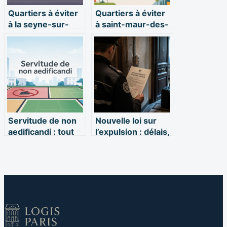
Quartiers à éviter
Quartiers à éviter
à la seyne-sur-
à saint-maur-des-
mer : ce qu’il faut
fossés : ce qu’il
vraiment savoir
faut vraiment
savoir
Servitude de non
Nouvelle loi sur
aedificandi : tout
l’expulsion : délais,
comprendre pour
procédures et
sécuriser votre
droits des bailleurs
terrain
et locataires