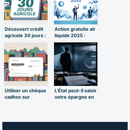
Découvert crédit
Action gratuite air
agricole 30 jours :
liquide 2025 :
fonctionnement,
comment en
limites et solutions
profiter au mieux
Utiliser un chèque
L’État peut-il saisir
cadhoc sur
votre épargne en
amazon : guide
cas de guerre ?
complet et limites
Analyse du cadre
à connaître
légal, des
garanties réelles
et des risques de