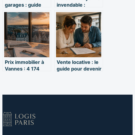
garages : guide
invendable :
complet pour
comment la
réussir son
vendre malgré
investissement
tout
Prix immobilier à
Vente locative : le
Vannes : 4 174
guide pour devenir
€/m² et disparités
propriétaire sans
par quartier
apport immédiat