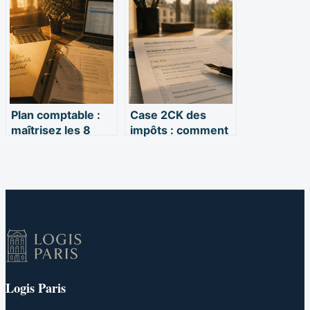
limites et solutions
comprendre,
vérifier et agir
rapidement
Plan comptable :
Case 2CK des
maîtrisez les 8
impôts : comment
classes de
éviter la double
comptes pour
imposition de vos
fiabiliser votre
placements
gestion financière
Logis Paris